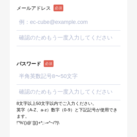
メールアドレス
必須
パスワード
必須
8文字以上50文字以内でご入力ください。
英字（A-Z、a-z）数字（0-9）と下記記号が使用でき
ます。
!"%'()@`[]{}+*;:-=^~/?|\