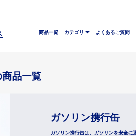
商品一覧
カテゴリ
よくあるご質問
ポータブル電源
ドライブレコーダー
の
商品一覧
モバイルバッテリー
ドライブレ
オプション
充電式電動工具
タイヤ交換
BBTOOL
カークリーナー
エアゲージ
ガソリン携行缶
ジャッキオ
在庫限りの特価商品
コンプレッ
ガソリン携行缶は、ガソリンを安全に
ジャッキス
おすすめ商品