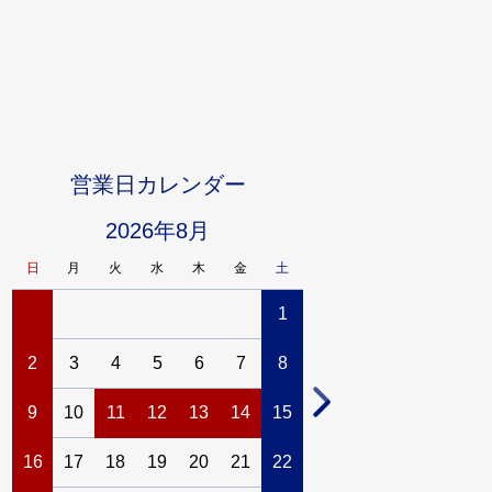
営業日カレンダー
2026年8月
2026年9
日
月
火
水
木
金
土
日
月
火
水
1
1
2
2
3
4
5
6
7
8
6
7
8
9
1
9
10
11
12
13
14
15
13
14
15
16
1
16
17
18
19
20
21
22
20
21
22
23
2