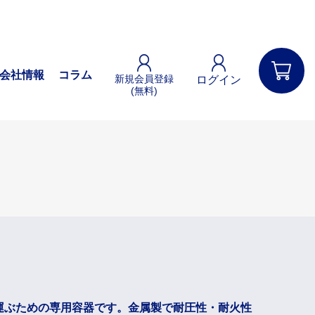
会社情報
コラム
新規会員登録
ログイン
(無料)
ガソリン携行缶
レジャー用品
コーダー
オプションパーツ
パーツ
ガソリン携行缶
緊急用品
車載脱出用ハンマー
イル
けん引ベルト
サー
パンク修理
運ぶための専用容器です。金属製で耐圧性・耐火性
タンド
ブースターケーブル