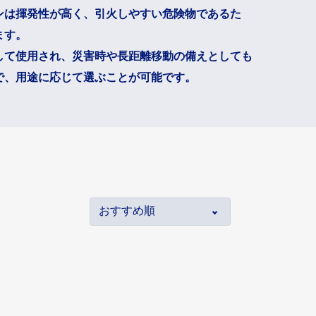
ンは揮発性が高く、引火しやすい危険物であるた
品
インバータ
ます。
具
コンバータ
して使用され、災害時や長距離移動の備えとしても
矩形波インバータ
で、用途に応じて選ぶことが可能です。
正弦波インバータ
プ
LEDライト
プ
作業灯