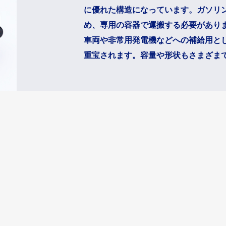
に優れた構造になっています。ガソリ
サポート用
バッテリー関連
め、専用の容器で運搬する必要があり
自動車用工
アイソレーター
ジャッキ
車両や非常用発電機などへの補給用と
ジャンプスターター
重宝されます。容量や形状もさまざま
空気入れ
オプションパーツ
ハンドポン
バッテリー充電器
フットポン
バッテリーチェッカー