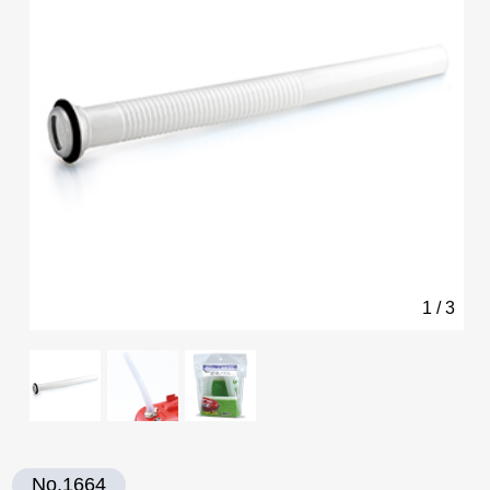
1
/
3
No.1664