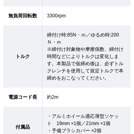
無負荷回転数
3300rpm
締付け時:85N・ｍ／ゆるめ時:200
Ｎ・ｍ
※締付け対象物や摩擦係数、締付け
トルク
時間などによりトルクは変化しま
す。本製品で仮締め後は、必ずトル
クレンチを使用して規定トルクで本
締めをおこなってください。
電源コード長
約2m
・アルミホイール適応薄型ソケッ
ト 19mm ×1個／21mm ×1個
付属品
・予備ブラシカバー ×2個