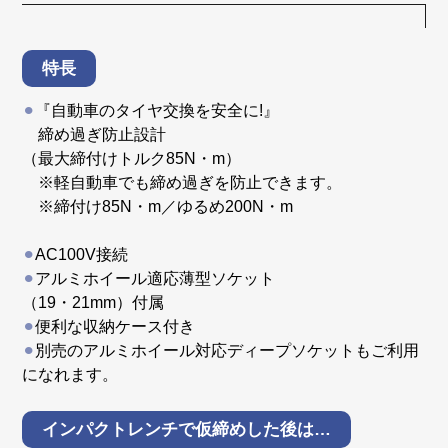
特長
⚫︎
『自動車のタイヤ交換を安全に!』
締め過ぎ防止設計
（最大締付けトルク85N・m）
※軽自動車でも締め過ぎを防止できます。
※締付け85N・m／ゆるめ200N・m
⚫︎
AC100V接続
⚫︎
アルミホイール適応薄型ソケット
（19・21mm）付属
⚫︎
便利な収納ケース付き
⚫︎
別売のアルミホイール対応ディープソケットもご利用
になれます。
インパクトレンチで仮締めした後は…