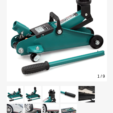
1
/
9