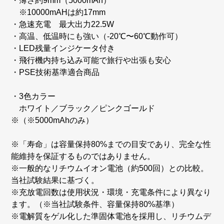
・薄さ約9mm（5000mAh）
※10000mAHは約17mm
・急速充電 最大出力22.5W
・高温、低温時にも強い（-20℃〜60℃動作可）
・LED残量インジケータ付き
・飛行機内持ち込み可能で旅行や出張も安心
・PSE技術基準適合商品
・3色カラー
ホワイト／ブラック／ピンクゴールド
※（※5000mAhのみ）
※「寿命」は容量保持80%までの目安であり、完全な性
能維持を保証するものではありません。
※一般的なリチウムイオン電池（約500回）との比較。
当社試験結果に基づく。
※充放電回数は使用状況・環境・充電条件により異なり
ます。（※当社試験条件、容量保持80%基準）
※電解質をゲル化した準固体電池を採用し、リチウムデ