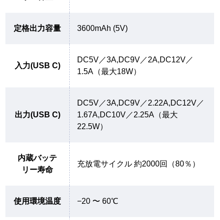
定格出力容量
3600mAh (5V)
DC5V／3A,DC9V／2A,DC12V／
入力(USB C)
1.5A（最大18W）
DC5V／3A,DC9V／2.22A,DC12V／
出力(USB C)
1.67A,DC10V／2.25A（最大
22.5W）
内蔵バッテ
充放電サイクル 約2000回（80％）
リー寿命
使用環境温度
−20 〜 60℃