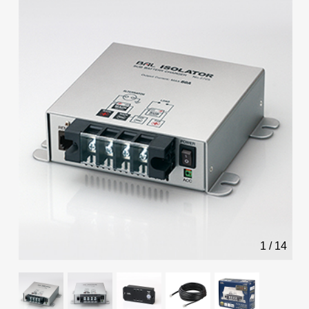
1
/
14