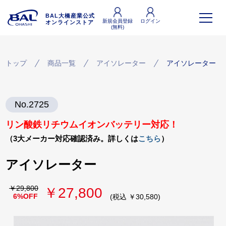
BAL大橋産業公式
新規会員登録
ログイン
オンラインストア
(無料)
トップ
商品一覧
アイソレーター
アイソレーター
No.2725
リン酸鉄リチウムイオンバッテリー対応！
（3大メーカー対応確認済み。詳しくは
こちら
）
アイソレーター
￥29,800
￥27,800
6%OFF
(税込 ￥30,580)