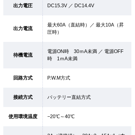
出力電圧
DC15.3V ／ DC14.4V
最大60A（直結時）／ 最大10A（昇
出力電流
圧時）
電源ON時 30ｍA未満 ／ 電源OFF
待機電流
時 1ｍA未満
回路方式
P.W.M方式
接続方式
バッテリー直結方式
使用環境温度
−20℃～40℃