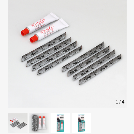
1
/
4